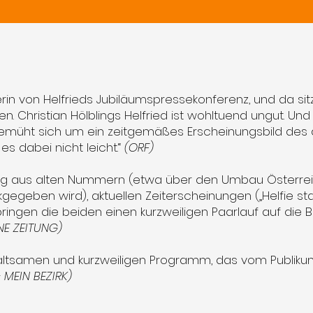
rin von Helfrieds Jubiläumspressekonferenz, und da sitzt 
en. Christian Hölblings Helfried ist wohltuend ungut. Und e
a bemüht sich um ein zeitgemäßes Erscheinungsbild des a
s dabei nicht leicht.“
(ORF)
ung aus alten Nummern (etwa über den Umbau Österrei
geben wird), aktuellen Zeiterscheinungen („Helfie statt
ringen die beiden einen kurzweiligen Paarlauf auf die 
INE ZEITUNG)
haltsamen und kurzweiligen Programm, das vom Publik
 MEIN BEZIRK)