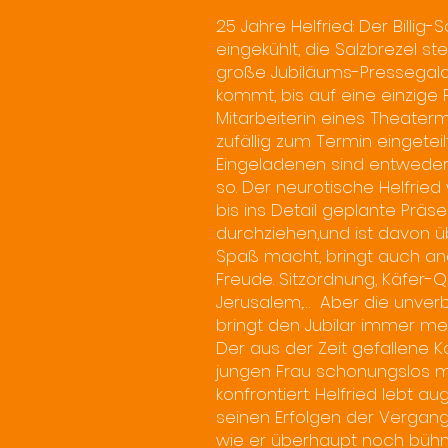
25 Jahre Helfried: Der Billig
eingekühlt, die Salzbrezel st
große Jubiläums-Pressegal
kommt, bis auf eine einzige P
Mitarbeiterin eines Theater
zufällig zum Termin eingeteil
Eingeladenen sind entweder 
so. Der neurotische Helfried
bis ins Detail geplante Präse
durchziehen,und ist davon 
Spaß macht, bringt auch an
Freude. Sitzordnung, Käfer-Q
Jerusalem,… Aber die unverb
bringt den Jubilar immer m
Der aus der Zeit gefallene K
jungen Frau schonungslos mi
konfrontiert: Helfried lebt a
seinen Erfolgen der Vergangen
wie er überhaupt noch bühn