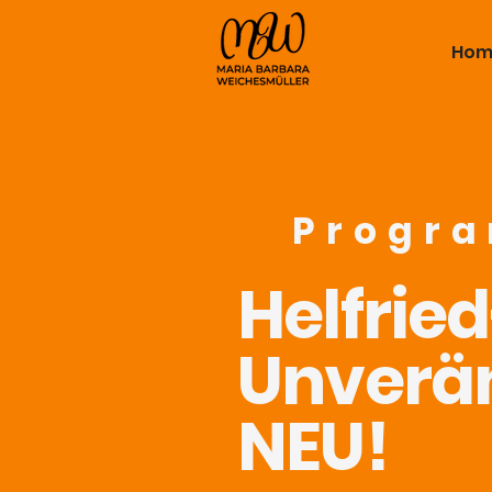
Hom
Progr
Helfried
Unverä
NEU!