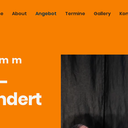
e
About
Angebot
Termine
Gallery
Kon
amm
-
ndert