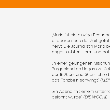
„Maria ist die einzige Besuche
altbacken, aus der Zeit gefall
nervt. Die Journalistin Mari
angestaubten Herrn und hat e
„In einer gelungenen Misch
Burgenland an Ungarn zurückge
der 1920er- und 30er-Jahre b
das Tanzbein schwingt.“
(KLE
„Ein Abend mit einem unter
belohnt wurde.“
(DIE WOCHE -