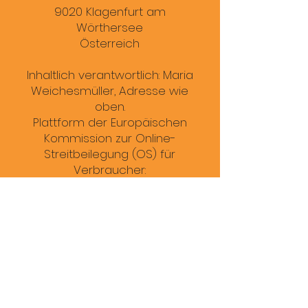
9020 Klagenfurt am
Wörthersee
Österreich
Inhaltlich verantwortlich: Maria
Weichesmüller, Adresse wie
oben.
Plattform der Europäischen
Kommission zur Online-
Streitbeilegung (OS) für
Verbraucher:
https://ec.europa.eu/consumer
s/odr/.
Wir sind nicht bereit und
nicht verpflichtet an einem
Streitbeilegungsverfahren vor
einer
Verbraucherschlichtungsstelle
teilzunehmen.