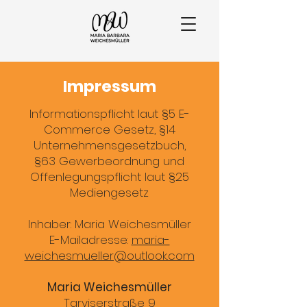
Impressum
Informationspflicht laut §5 E-
Commerce Gesetz, §14
Unternehmensgesetzbuch,
§63 Gewerbeordnung und
Offenlegungspflicht laut §25
Mediengesetz
Inhaber: Maria Weichesmüller
E-Mailadresse:
maria-
weichesmueller@outlook.com
Maria Weichesmüller
Tarviserstraße 9