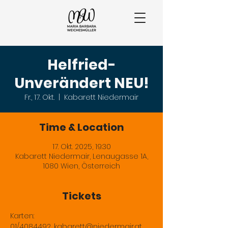
Helfried-
Unverändert NEU!
Fr., 17. Okt.
  |  
Kabarett Niedermair
Time & Location
17. Okt. 2025, 19:30
Kabarett Niedermair, Lenaugasse 1A,
1080 Wien, Österreich
Tickets
Karten: 
01/4084492, 
kabarett@niedermair.at