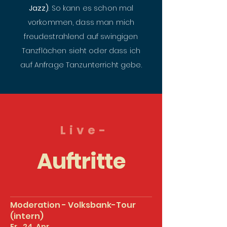
Jazz)
. So kann es schon mal
vorkommen, dass man mich
freudestrahlend auf swingigen
Tanzflächen sieht oder dass ich
auf Anfrage Tanzunterricht gebe.
Live-
Auftritte
Moderation - Volksbank-Tour
(intern)
Fr., 24. Apr.