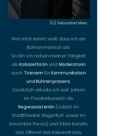
(C) Sebastian Mies
Wer mich kennt, weiß dass ich ein
Bühnenmensch bin.
So bin ich neben meiner Tätigkeit
als
Kabarettistin
und
Moderatorin
auch
Trainerin
für
Kommunikation
und Bühnenpräsenz
.
Zusätzlich arbeite ich seit Jahren
im Theaterbereich als
Regieassistentin
(zuletzt im
Stadttheater Klagenfurt, sowie im
Ensemble Porcia) und führe bereits
des Öfteren bei Kabarett bzw.